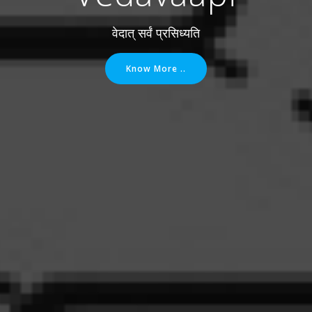
वेदात् सर्वं प्रसिध्यति
Know More ..